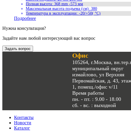
Полная высота
:
368 mm -573 мм
Максимальная высота подъема (см)
:
380
Температура в эксплуатации
:
-20/+50( °C)
Подробнее
Нужна консультация?
Задайте нам любой интересующий вас вопрос
Задать вопрос
Офис
105264, г.Москва, вн.тер.г
муниципальный округ
измайлово, ул Верхняя
Первомайская, д. 43, эта
1, помещ./офис v/11
Время работы
пн. - пт. : 9.00 - 18.00
сб. - вс. : выходной
Контакты
Новости
Каталог