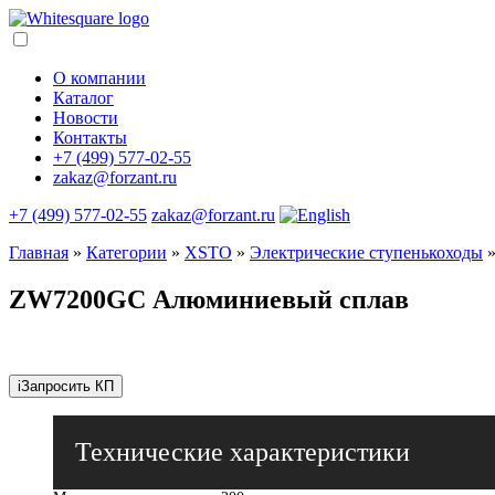
О компании
Каталог
Новости
Контакты
+7 (499) 577-02-55
zakaz@forzant.ru
+7 (499) 577-02-55
zakaz@forzant.ru
Главная
»
Категории
»
XSTO
»
Электрические ступенькоходы
ZW7200GC Алюминиевый сплав
i
Запросить КП