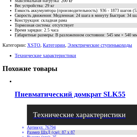
Максимальная нагрузка
:
200 кг
Вес устройства
:
29 кг
Емкость аккумулятора (производительность)
:
936 - 1873 шагов (5
Скорость движения
:
Медленная: 24 шага в минуту Быстрая: 34 ш
Конструкция
:
складная рама
Тормозная система
:
отсутствует
Время зарядки
:
2.5 часа
Габаритные размеры
:
В разложенном состоянии: 545 мм × 540 м
Категории:
XSTO
,
Категории
,
Электрические ступенькоходы
Технические характеристики
Похожие товары
Пневматический домкрат SLK55
Артикул
:
76794
Размер ШхД (см)
:
87 x 87