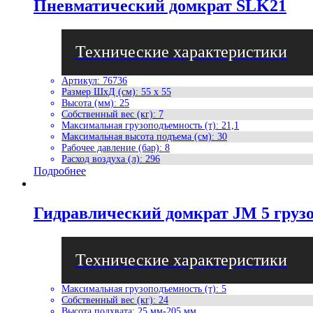
Пневматический домкрат SLK21
Артикул
:
76736
Размер ШхД (см)
:
55 x 55
Высота (мм)
:
25
Собственный вес (кг)
:
7
Максимальная грузоподъемность (т)
:
21,1
Максимальная высота подъема (см)
:
30
Рабочее давление (бар)
:
8
Расход воздуха (л)
:
296
Подробнее
Гидравлический домкрат JM 5 грузо
Максимальная грузоподъемность (т)
:
5
Собственный вес (кг)
:
24
Высота подхвата
:
25 мм-205 мм