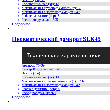
Высота (мм)
:
25
Собственный вес (кг)
:
18
Максимальная грузоподъемность (т)
:
55
Максимальная высота подъема (см)
:
47
Рабочее давление (бар)
:
8
Расход воздуха (л)
:
1305
Подробнее
Пневматический домкрат SLK45
Артикул
:
76739
Размер ШхД (см)
:
78 x 78
Высота (мм)
:
25
Собственный вес (кг)
:
14
Максимальная грузоподъемность (т)
:
44,6
Максимальная высота подъема (см)
:
42
Рабочее давление (бар)
:
8
Расход воздуха (л)
:
921
Подробнее