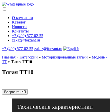
О компании
Каталог
Новости
Контакты
+7 (499) 577-02-55
zakaz@forzant.ru
+7 (499) 577-02-55
zakaz@forzant.ru
Главная
»
Категории
»
Моторизированные тягачи
»
Модель -
ТТ
»
Тягач TT10
Тягач TT10
i
Запросить КП