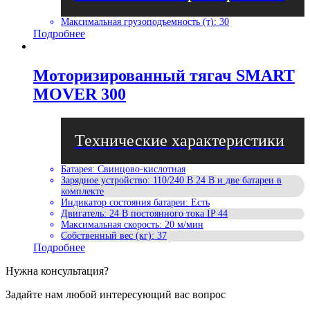
Максимальная грузоподъемность (т)
:
30
Подробнее
Моторизированный тягач SMART
MOVER 300
Батарея
:
Свинцово-кислотная
Зарядное устройство
:
110/240 В 24 В и две батареи в
комплекте
Индикатор состояния батареи
:
Есть
Двигатель
:
24 В постоянного тока IP 44
Максимальная скорость
:
20 м/мин
Собственный вес (кг)
:
37
Подробнее
Нужна консультация?
Задайте нам любой интересующий вас вопрос