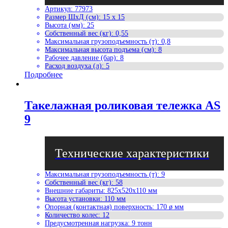
Артикул
:
77973
Размер ШхД (см)
:
15 x 15
Высота (мм)
:
25
Собственный вес (кг)
:
0,55
Максимальная грузоподъемность (т)
:
0,8
Максимальная высота подъема (см)
:
8
Рабочее давление (бар)
:
8
Расход воздуха (л)
:
5
Подробнее
Такелажная роликовая тележка AS
9
Максимальная грузоподъемность (т)
:
9
Собственный вес (кг)
:
58
Внешние габариты
:
825x520x110 мм
Высота установки
:
110 мм
Опорная (контактная) поверхность
:
170 ø мм
Количество колес
:
12
Предусмотренная нагрузка
:
9 тонн