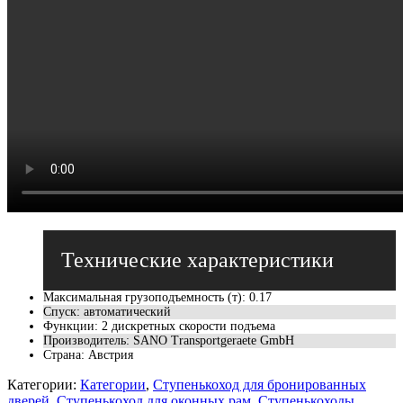
Максимальная грузоподъемность (т)
:
0.17
Спуск
:
автоматический
Функции
:
2 дискретных скорости подъема
Производитель
:
SANO Transportgeraete GmbH
Страна
:
Австрия
Категории:
Категории
,
Ступенькоход для бронированных
дверей
,
Ступенькоход для оконных рам
,
Ступенькоходы