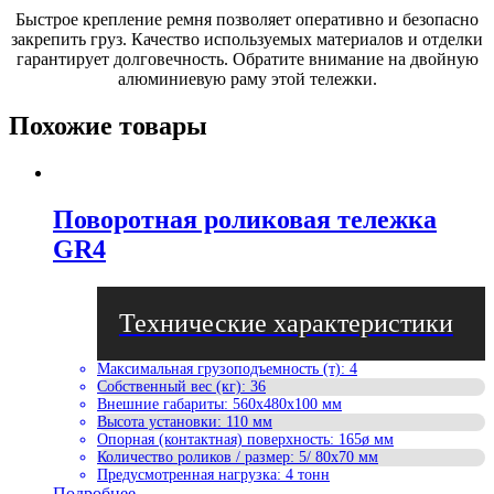
Быстрое крепление ремня позволяет оперативно и безопасно
закрепить груз. Качество используемых материалов и отделки
гарантирует долговечность. Обратите внимание на двойную
алюминиевую раму этой тележки.
Похожие товары
Поворотная роликовая тележка
GR4
Максимальная грузоподъемность (т)
:
4
Собственный вес (кг)
:
36
Внешние габариты
:
560x480x100 мм
Высота установки
:
110 мм
Опорная (контактная) поверхность
:
165ø мм
Количество роликов / размер
:
5/ 80x70 мм
Предусмотренная нагрузка
:
4 тонн
Подробнее