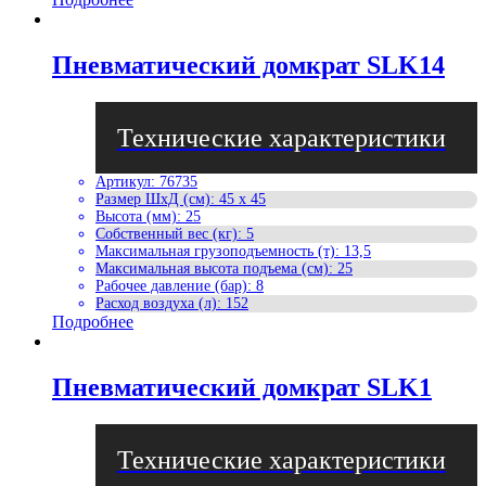
Пневматический домкрат SLK14
Артикул
:
76735
Размер ШхД (см)
:
45 x 45
Высота (мм)
:
25
Собственный вес (кг)
:
5
Максимальная грузоподъемность (т)
:
13,5
Максимальная высота подъема (см)
:
25
Рабочее давление (бар)
:
8
Расход воздуха (л)
:
152
Подробнее
Пневматический домкрат SLK1