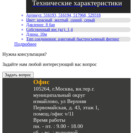
Артикул
:
516193, 516194, 517968, 529318
Цвет
:
красный, желтый, синий, серый
Давление
:
8 бар
Собственный вес (кг)
:
1,4
Длина
:
10м
Тип соединения
:
цанговый быстросъемный фитинг
Подробнее
Нужна консультация?
Задайте нам любой интересующий вас вопрос
Задать вопрос
Офис
105264, г.Москва, вн.тер.г.
муниципальный округ
измайлово, ул Верхняя
Первомайская, д. 43, этаж 1,
помещ./офис v/11
Время работы
пн. - пт. : 9.00 - 18.00
сб. - вс. : выходной