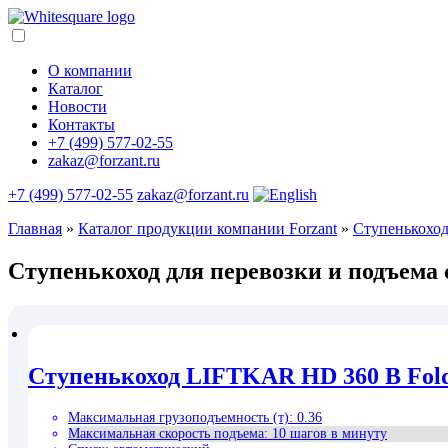
О компании
Каталог
Новости
Контакты
+7 (499) 577-02-55
zakaz@forzant.ru
+7 (499) 577-02-55
zakaz@forzant.ru
Главная
»
Каталог продукции компании Forzant
»
Ступенькоход
Ступенькоход для перевозки и подъема
Ступенькоход LIFTKAR HD 360 B Fol
Максимальная грузоподъемность (т)
:
0.36
Максимальная скорость подъема
:
10 шагов в минуту