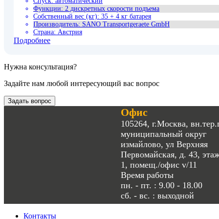
Спуск
:
автоматический
Функции
:
2 дискретных скорости подъема
Собственный вес (кг)
:
35 + 4 кг батарея
Производитель
:
SANO Transportgeraete GmbH
Страна
:
Австрия
Подробнее
Нужна консультация?
Задайте нам любой интересующий вас вопрос
Задать вопрос
Офис
105264, г.Москва, вн.тер.г
муниципальный округ
измайлово, ул Верхняя
Первомайская, д. 43, эта
1, помещ./офис v/11
Время работы
пн. - пт. : 9.00 - 18.00
сб. - вс. : выходной
Контакты